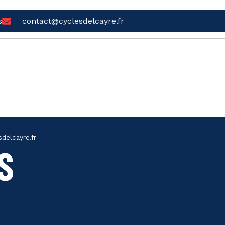
s
contact@cyclesdelcayre.fr
delcayre.fr
S