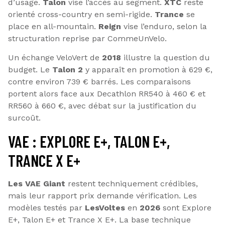
d’usage.
Talon
vise l’accès au segment.
XTC
reste
orienté cross-country en semi-rigide.
Trance
se
place en all-mountain.
Reign
vise l’enduro, selon la
structuration reprise par CommeUnVelo.
Un échange VeloVert de
2018
illustre la question du
budget. Le
Talon 2
y apparaît en promotion à 629 €,
contre environ 739 € barrés. Les comparaisons
portent alors face aux Decathlon RR540 à 460 € et
RR560 à 660 €, avec débat sur la justification du
surcoût.
VAE : EXPLORE E+, TALON E+,
TRANCE X E+
Les VAE Giant
restent techniquement crédibles,
mais leur rapport prix demande vérification. Les
modèles testés par
LesVoltes
en
2026
sont Explore
E+, Talon E+ et Trance X E+. La base technique