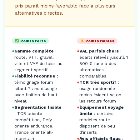
prix paraît moins favorable face à plusieurs
alternatives directes.
Points forts
Points faibles
●
Gamme complète
:
●
VAE parfois chers
:
route, VTT, gravel,
écarts relevés jusqu’à 1
ville et VAE du loisir au
800 € face à des
segment sportif
alternatives
●
Fiabilité reconnue
:
comparables
témoignage forum
●
TCR très sportif
:
citant 7 ans d’usage
usage randonnée
avec finition de haut
moins évident selon
niveau
les retours forum
●
Segmentation lisible
●
Équipement voyage
: TCR orienté
limité
: certains
compétition, Defy
modèles route
orienté endurance,
disposent de peu
Trance orienté all-
d’inserts
mountain
●
Avis officiels flous
: