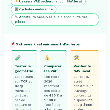
Usagers VAE recherchant un SAV local
Cyclistes endurance
Acheteurs sensibles à la disponibilité des
pièces
3 choses à retenir avant d’acheter
Tester la
Comparer
Vérifier le
géométrie
les VAE
SAV local
Les retours
Les tests
Le réseau
sur
TCR
et
2026
agréé
Defy
montrent
constitue un
montrent
des écarts
avantage
un écart
de
420 € à
concret. La
net de
1 800 €
disponibilité
posture et
face à des
des
pièces
de confort.
alternatives
et des