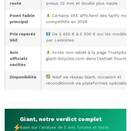
route
pneus 32 mm et douille plus haute
Point faible
Certains VAE affichent des tarifs moi
principal
compétitifs en 2026
Prix repérés
De 2 420 € à 5 300 € sur les modèles
VAE
par LesVoltes
Avis
Accès non validé à la page Trustpilot 
officiels
giant-bicycles.com dans l’extrait fourni
vérifiés
Disponibilité
Neuf via réseau Giant, occasion et
reconditionné via plateformes spécialisé
Giant, notre verdict complet
Basé sur l’analyse de 5 avis forums et tests