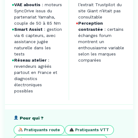
●
VAE aboutis
: moteurs
l’extrait Trustpilot du
SyncDrive issus du
site Giant n’était pas
partenariat Yamaha,
consultable
couple de 50 à 85 Nm
●
Perception
●
Smart Assist
: gestion
contrastée
: certains
via 6 capteurs, avec
échanges forum
assistance jugée
montrent un
naturelle dans les
enthousiasme variable
tests
selon les marques
●
Réseau atelier
:
comparées
revendeurs agréés
partout en France et
diagnostics
électroniques
possibles
Pour qui ?
Pratiquants route
Pratiquants VTT