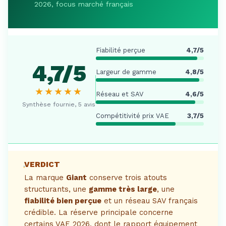
2026, focus marché français
Fiabilité perçue
4,7/5
4,7/5
Largeur de gamme
4,8/5
★★★★★
Réseau et SAV
4,6/5
Synthèse fournie, 5 avis
Compétitivité prix VAE
3,7/5
VERDICT
La marque
Giant
conserve trois atouts
structurants, une
gamme très large
, une
fiabilité bien perçue
et un réseau SAV français
crédible. La réserve principale concerne
certains VAE 2026, dont le rapport équipement