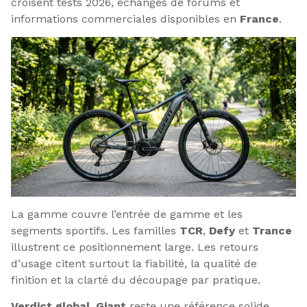
croisent tests 2026, échanges de forums et
informations commerciales disponibles en
France
.
La gamme couvre l’entrée de gamme et les
segments sportifs. Les familles
TCR
,
Defy
et
Trance
illustrent ce positionnement large. Les retours
d’usage citent surtout la fiabilité, la qualité de
finition et la clarté du découpage par pratique.
Verdict global
,
Giant
reste une référence solide,