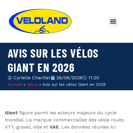
AVIS SUR LES VÉLOS
GIANT EN 2026
Cyrielle Chartier
26/06/2026
11:20
Accueil
»
Vélos
»
Avis sur les vélos Giant en 2026
Giant
figure parmi les acteurs majeurs du cycle
mondial. La marque commercialise des vélos route,
VTT, gravel, ville et
VAE
. Les données réunies ici