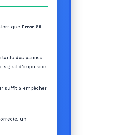
 alors que
Error 28
ortante des pannes
e signal d’impulsion.
eur suffit à empêcher
correcte, un