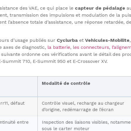
istance des VAE, ce qui place le
capteur de pédalage
au
ent, transmission des impulsions et modulation de la pu
t l’absence totale d’assistance, une réponse retardée, d
ours d’usage publiés sur
Cyclurba
et
Vehicules-Mobilite
e axes de diagnostic,
la batterie
,
les connecteurs
,
l’aligne
e suivante ordonne ces vérifications avant le détail des p
-Summit 710, E-Summit 950 et E-Crossover XV.
Modalité de contrôle
rr11, défaut
Contrôle visuel, recharge au chargeur
d’origine, redémarrage de l’écran
ntinuité entre
Inspection des liaisons visibles, notamme
sous le carter moteur