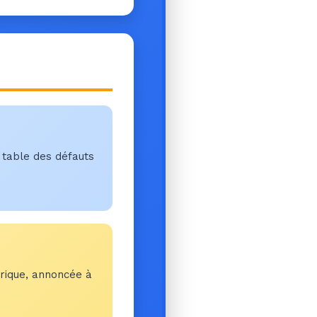
a table des défauts
trique, annoncée à