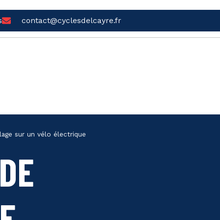
s
contact@cyclesdelcayre.fr
age sur un vélo électrique
 DE
E