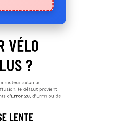
R VÉLO
LUS ?
nce moteur selon le
fusion, le défaut provient
ts d’
Error 28
, d’Err11 ou de
SE LENTE