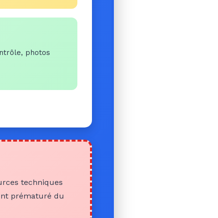
ntrôle, photos
ources techniques
ent prématuré du